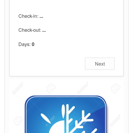
Check-in:
...
Check-out:
...
Days:
0
Next