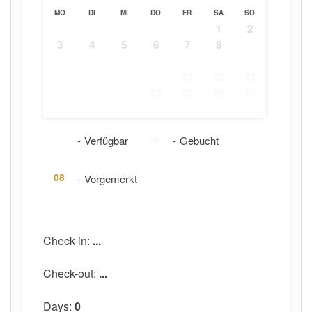
MO
DI
MI
DO
FR
SA
SO
1
2
3
4
5
6
7
8
9
10
11
12
13
14
15
16
17
18
19
20
21
22
23
24
25
26
27
28
29
30
31
08
08
-
Verfügbar
-
Gebucht
08
-
Vorgemerkt
Check-in:
...
Check-out:
...
Days:
0